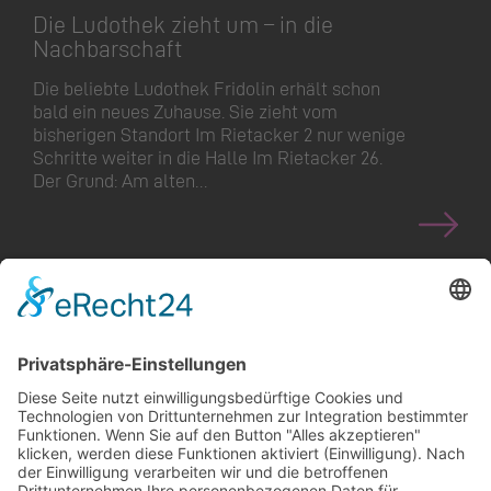
Die Ludothek zieht um – in die
Nachbarschaft
Die beliebte Ludothek Fridolin erhält schon
bald ein neues Zuhause. Sie zieht vom
bisherigen Standort Im Rietacker 2 nur wenige
Schritte weiter in die Halle Im Rietacker 26.
Der Grund: Am alten…
<
>