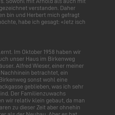
. Sowohl mit Arnold als auch mit
sgezeichnet verstanden. Daher
en bin und Herbert mich gefragt
chte, habe ich gesagt: «Jetz isch
lernt. Im Oktober 1958 haben wir
 auch unser Haus im Birkenweg
user. Alfred Wieser, einer meiner
Nachhinein betrachtet, ein
r Birkenweg sonst wohl eine
Sackgasse geblieben, was ich sehr
sind. Der Familienzuwachs
 wir relativ klein gebaut, da man
ren zu dieser Zeit aber ohnehin
rer als der Neubau. Aber es hat