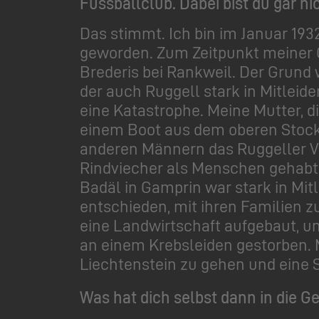
Fussballclub. Dabei bist du gar n
Das stimmt. Ich bin im Januar 19
geworden. Zum Zeitpunkt meiner G
Brederis bei Rankweil. Der Grund
der auch Ruggell stark in Mitleid
eine Katastrophe. Meine Mutter, 
einem Boot aus dem oberen Stock
anderen Männern das Ruggeller Vie
Rindviecher als Menschen gehabt h
Badäl in Gamprin war stark in Mi
entschieden, mit ihren Familien z
eine Landwirtschaft aufgebaut, un
an einem Krebsleiden gestorben. M
Liechtenstein zu gehen und eine S
Was hat dich selbst dann in die 