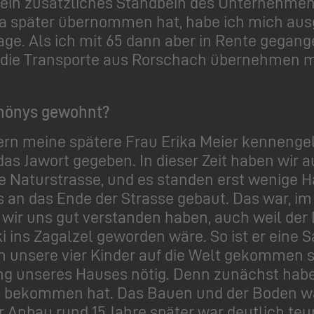
ein zusätzliches Standbein des Unternehmens
ma später übernommen hat, habe ich mich au
age. Als ich mit 65 dann aber in Rente gegang
h die Transporte aus Rorschach übernehmen mö
Thönys gewohnt?
50ern meine spätere Frau Erika Meier kennenge
das Jawort gegeben. In dieser Zeit haben wir
 Naturstrasse, und es standen erst wenige Hä
an das Ende der Strasse gebaut. Das war, im 
il wir uns gut verstanden haben, auch weil de
 ins Zagalzel geworden wäre. So ist er eine 
h unsere vier Kinder auf die Welt gekommen 
g unseres Hauses nötig. Denn zunächst haben
los bekommen hat. Das Bauen und der Boden wa
r Anbau rund 15 Jahre später war deutlich teu