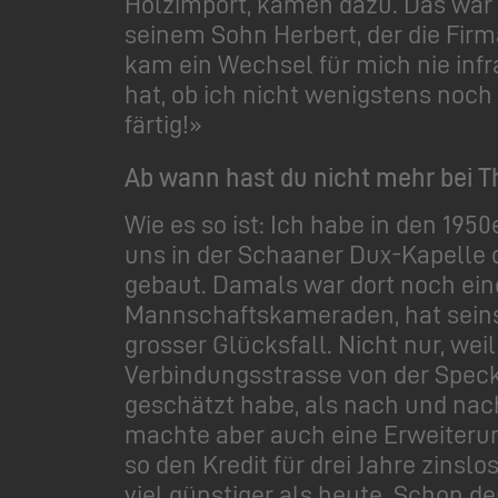
Holzimport, kamen dazu. Das war 
seinem Sohn Herbert, der die Fir
kam ein Wechsel für mich nie infr
hat, ob ich nicht wenigstens noc
färtig!»
Ab wann hast du nicht mehr bei 
Wie es so ist: Ich habe in den 19
uns in der Schaaner Dux-Kapelle 
gebaut. Damals war dort noch eine
Mannschaftskameraden, hat seins 
grosser Glücksfall. Nicht nur, we
Verbindungsstrasse von der Specki
geschätzt habe, als nach und nac
machte aber auch eine Erweiterun
so den Kredit für drei Jahre zins
viel günstiger als heute. Schon de