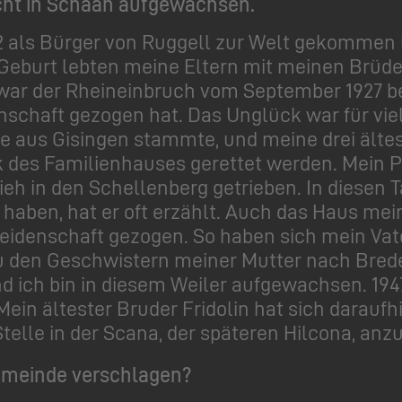
icht in Schaan aufgewachsen.
32 als Bürger von Ruggell zur Welt gekommen 
eburt lebten meine Eltern mit meinen Brüdern
 war der Rheineinbruch vom September 1927 b
enschaft gezogen hat. Das Unglück war für vi
die aus Gisingen stammte, und meine drei ält
 des Familienhauses gerettet werden. Mein
h in den Schellenberg getrieben. In diesen T
aben, hat er oft erzählt. Auch das Haus mein
tleidenschaft gezogen. So haben sich mein Va
u den Geschwistern meiner Mutter nach Breder
d ich bin in diesem Weiler aufgewachsen. 1947
ein ältester Bruder Fridolin hat sich darauf
telle in der Scana, der späteren Hilcona, anzu
Gemeinde verschlagen?