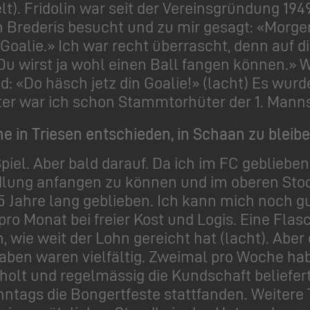
t). Fridolin war seit der Vereinsgründung 19
in Brederis besucht und zu mir gesagt: «Morg
 Goalie.» Ich war recht überrascht, denn auf di
Du wirst ja wohl einen Ball fangen können.» Wi
d: «Do häsch jetz din Goalie!» (lacht) Es wur
er war ich schon Stammtorhüter der 1. Manns
he in Triesen entschieden, in Schaan zu bleibe
iel. Aber bald darauf. Da ich im FC geblieben b
dlung anfangen zu können und im oberen St
5 Jahre lang geblieben. Ich kann mich noch g
ro Monat bei freier Kost und Logis. Eine Flas
wie weit der Lohn gereicht hat (lacht). Aber
aben waren vielfältig. Zweimal pro Woche hab
olt und regelmässig die Kundschaft beliefert
tags die Bongertfeste stattfanden. Weitere T