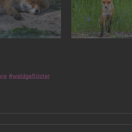
ere
#waldgeflüster