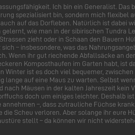
sungsfähigkeit. Ich bin ein Generalist. Das be
g spezialisiert bin, sondern mich flexibel a
auch auf das Dorfleben. Natürlich ist dabei 
 gelernt, wie man in der sibirischen Tundra L
 Strassen zieht oder in Schaan den Bauern Hü
t sich – insbesondere, was das Nahrungsangeb
ch. Wenn ihr gut riechende Abfallsäcke an de
leckeren Komposthaufen im Garten habt, ist da
n Winter ist es doch viel bequemer, zwische
 lange auf eine Maus zu warten. Selbst wenn 
d nach Mäusen in der kalten Jahreszeit kein V
ffuchs doch um einiges leichter. Deshalb ist 
annehmen –, dass zutrauliche Füchse krank s
e die Scheu verloren. Aber solange ihr eure H
ustüre stellt – da können wir nicht widersteh