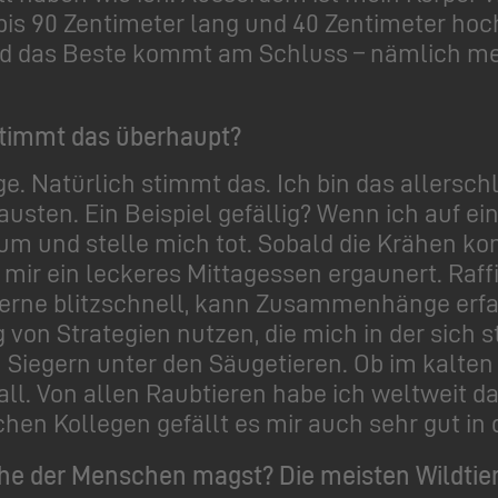
is 90 Zentimeter lang und 40 Zentimeter hoch.
d das Beste kommt am Schluss – nämlich mei
 Stimmt das überhaupt?
ge. Natürlich stimmt das. Ich bin das allerschl
usten. Ein Beispiel gefällig? Wenn ich auf e
le um und stelle mich tot. Sobald die Krähen
ir ein leckeres Mittagessen ergaunert. Raffin
 lerne blitzschnell, kann Zusammenhänge erf
 von Strategien nutzen, die mich in der sich
 Siegern unter den Säugetieren. Ob im kalten 
all. Von allen Raubtieren habe ich weltweit d
chen Kollegen gefällt es mir auch sehr gut i
he der Menschen magst? Die meisten Wildtie