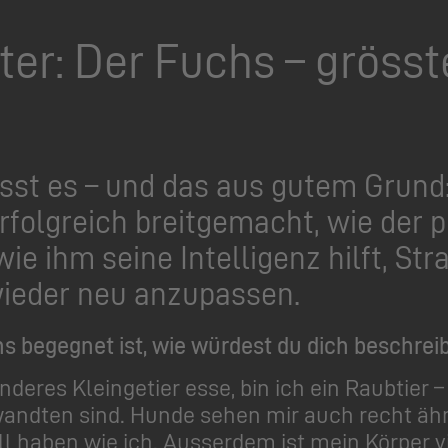
ter: Der Fuchs – gröss
isst es – und das aus gutem Grund
erfolgreich breitgemacht, wie der 
wie ihm seine Intelligenz hilft, S
ieder neu anzupassen.
s begegnet ist, wie würdest du dich beschrei
deres Kleingetier esse, bin ich ein Raubtier 
andten sind. Hunde sehen mir auch recht ähn
ll haben wie ich. Ausserdem ist mein Körper v