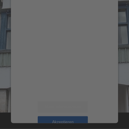
um den Vimeo-Service zu laden!
Wir verwenden einen
Service eines Drittanbieters,
um Videoinhalte
einzubetten. Dieser Service
kann Daten zu Ihren
Aktivitäten sammeln. Bitte
lesen Sie die Details durch
und stimmen Sie der
Nutzung des Service zu, um
dieses Video anzusehen.
Mehr Informationen
Akzeptieren