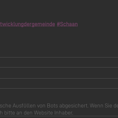
powered by
Usercentrics Consent Management
Platform
&
eRecht24
twicklungdergemeinde
#Schaan
sche Ausfüllen von Bots abgesichert. Wenn Sie d
h bitte an den Website Inhaber.