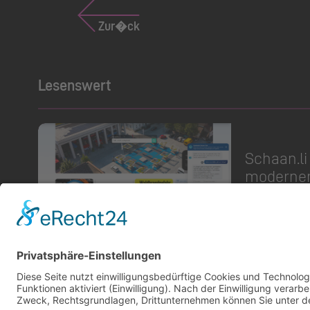
Zur�ck
Lesenswert
Schaan.​li
2026
moderner 