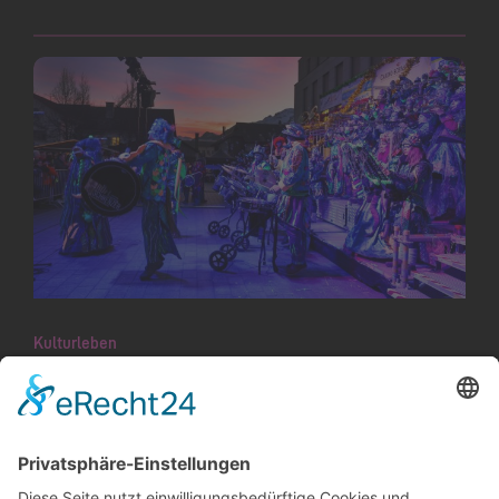
Kulturleben
Monsterkonzert der Superklasse
Fasnachtsfeeling pur! 19 Guggamusiken aus
Liechtenstein und dem angrenzenden Ausland
brachten am Samstagabend den Lindaplatz