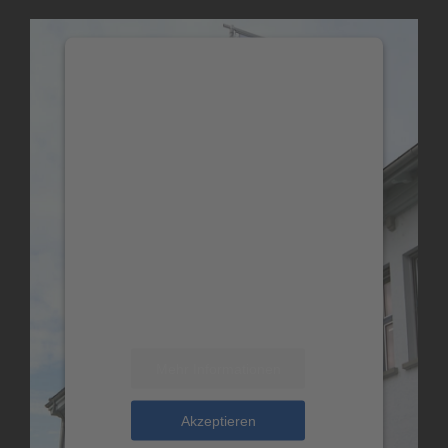
Wir benötigen Ihre
Zustimmung, um den Vimeo-
Service zu laden!
Wir verwenden einen Service
eines Drittanbieters, um
Videoinhalte einzubetten.
Dieser Service kann Daten zu
Ihren Aktivitäten sammeln.
Bitte lesen Sie die Details durch
und stimmen Sie der Nutzung
des Service zu, um dieses Video
anzusehen.
Mehr Informationen
Akzeptieren