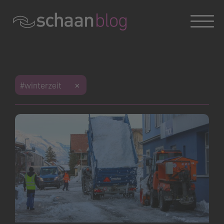
#walderlebnis
#gemeindeverwaltung
#digitalisierung
#website
#chatbot
#international
#kulturbrauerei
#kulturschaffen
#kunstschaffende
#jugendarbeit
#jugendbeteiligung
#skatepark
#hennafarm
#wohngemeinde
#neuzuzüger
#freizeitaktivitäten
#landwirtschaft
#eröffnungsfeier
#bauprojekte
#finanzhaushalt
#Dorfentwicklung
#winterzeit
#friedhof
#bestattung
#Holzen
#schutzwald
#waldverjüngung
#familienfest
#tak
#Grundwasserpumpwerk
#Wiesenll
#Wasserversorung
#sportplatzrheinwiese
#sportevent
#schnällschtaschaaner
#schaanbaut
#verkehrsproblematik
#neuesausdergemeinde
#verkehrsentwicklung
#Resch
#bodenerwerb
#LIFE
#festival
#photovoltaikanlagen
#fördermassnahmen
#regionalität
#heimatgefühle
#sommerprojektwoche
#abenteuerspielplatz
#schaanersommer
#summerfeeling
#vereinsleben
#sportangebote
#sportverbindet