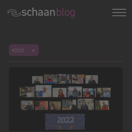
#digitalisierung
#website
#chatbot
#international
#kulturbrauerei
#kulturschaffen
#kunstschaffende
#jugendarbeit
#jugendbeteiligung
#skatepark
#hennafarm
#wohngemeinde
#neuzuzüger
#freizeitaktivitäten
#landwirtschaft
#eröffnungsfeier
#bauprojekte
#finanzhaushalt
#Dorfentwicklung
#friedhof
#bestattung
#Holzen
#2022
#schutzwald
#waldverjüngung
#familienfest
#tak
#Grundwasserpumpwerk
#Wiesenll
#Wasserversorung
#sportplatzrheinwiese
#sportevent
#schnällschtaschaaner
#schaanbaut
#verkehrsproblematik
#neuesausdergemeinde
#verkehrsentwicklung
#Resch
#bodenerwerb
#LIFE
#festival
#photovoltaikanlagen
#fördermassnahmen
#regionalität
#heimatgefühle
#sommerprojektwoche
#abenteuerspielplatz
#schaanersommer
#summerfeeling
#vereinsleben
#sportangebote
#sportverbindet