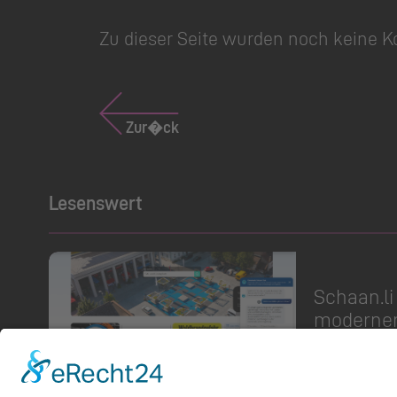
Zu dieser Seite wurden noch keine 
Zur�ck
Lesenswert
Schaan.​li
2026
moderner 