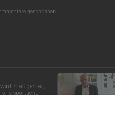
Kommentare geschrieben.
 wird intelligenter,
und sportlicher