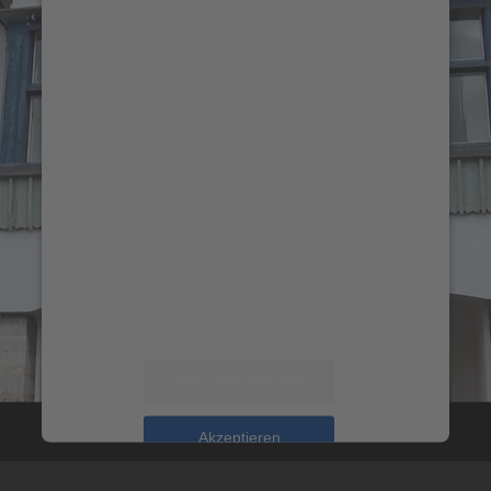
um den Vimeo-Service zu laden!
Wir verwenden einen
Service eines Drittanbieters,
um Videoinhalte
einzubetten. Dieser Service
kann Daten zu Ihren
Aktivitäten sammeln. Bitte
lesen Sie die Details durch
und stimmen Sie der
Nutzung des Service zu, um
dieses Video anzusehen.
Mehr Informationen
Akzeptieren
powered by
Usercentrics Consent Management