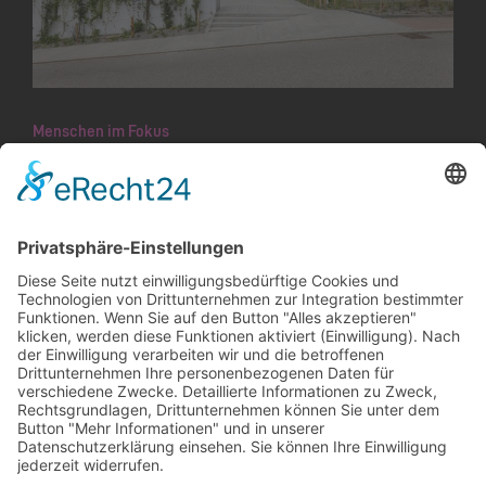
Menschen im Fokus
Der neue Gemeinderat hat viel vor
Seit dem Wahlsonntag steht fest, wer die
kommenden vier Jahre die Geschicke der
Gemeinde lenken wird. Für die «alten» und
«neuen» Gemeinde­rats­mitglieder rund um
Vorsteher…