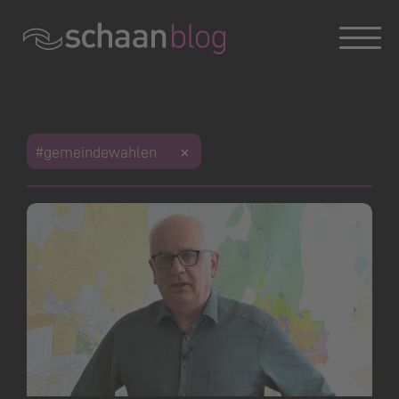
Konversation wird geladen
Konversation wird geladen
Konversation wird geladen
#gemeindewahlen
Dies ist das Weblog der Gemeinde Schaan. Haben Sie
Fragen zum Blog oder zu einem Beitrag?
Sie erreichen uns unter
blog@schaan.li
oder Tel. +423
237 72 00.
Offizielle Webseite der Gemeinde Schaan
|
Impressum
|
Datenschutz
Konversation wird geladen
Konversation wird geladen
Konversation wird geladen
Konversation wird geladen
Konversation wird geladen