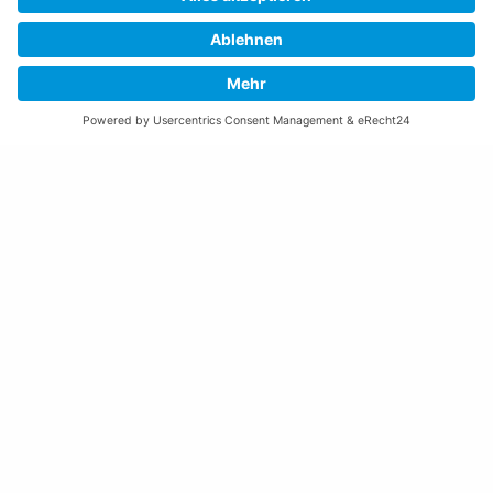
08:00 – 11:30 und 13:30 – 17:00 Uhr
(vor Feiertagen bis 16:00 Uhr)
Freitag:
08:00 – 11:30 Uhr
Weitere Öffnungszeiten
Altstoffsammelstelle
Deponie Ställa
/Forst
GZ Resch
Weitere Orte und Öffnungszeiten anzeigen
Kontakte, Telefonnummern, Standorte
Alle Kontakte anzeigen
Ortsplan anzeigen
Gemeindekasse/Einwohnerkontrolle