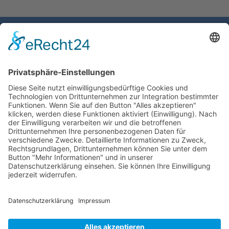
Gemeinde Schaan
Landstrasse 19
9494 Schaan
Fürstentum Liechtenstein
Tel +423 / 237 72 00
Email schreiben
Impressum
Datenschutzerklärung
Nutzungsbedingungen Chatbot
Barrierefreiheit
Öffnungszeiten Rathaus
Montag bis Donnerstag: