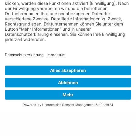
Email schreiben
Impressum
Datenschutzerklärung
Nutzungsbedingungen Chatbot
Barrierefreiheit
Öffnungszeiten Rathaus
Montag bis Donnerstag:
08:00 – 11:30 und 13:30 – 17:00 Uhr
(vor Feiertagen bis 16:00 Uhr)
Freitag:
08:00 – 11:30 Uhr
Weitere Öffnungszeiten
Altstoffsammelstelle
Deponie Ställa
/Forst
GZ Resch