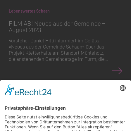
Lebenswertes Schaan
FILM AB! Neues aus der Gemeinde –
August 2023
Vorsteher Daniel Hilti informiert im Gefäss
«Neues aus der Gemeinde Schaan» über das
Projekt Kletterhalle am Standort Mühleholz,
die anstehenden Gemeindetage im Turm, die…
<
>