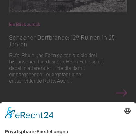
Ein Blick zurück
Schaaner Dorfbrände: 129 Ruinen in 25
Jahren
Rüfe, Rhein und Föhn gelten als die drei
historischen Landesnöte. Beim Föhn spielt
dabei in allererster Linie die damit
einhergehende Feuergefahr eine
entscheidende Rolle. Auch…