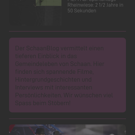
Rheinwiese: 2 1/2 Jahre in
50 Sekunden
Der SchaanBlog vermittelt einen
tieferen Einblick in das
Gemeindeleben von Schaan. Hier
finden sich spannende Filme,
Hintergrundgeschichten und
Interviews mit interessanten
Persönlichkeiten. Wir wünschen viel
Spass beim Stöbern!