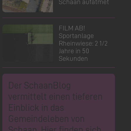
Schaan aufatmet
FILM AB!
Sportanlage
Rheinwiese: 2 1/2
Jahre in 50
Sekunden
Der SchaanBlog
vermittelt einen tieferen
Einblick in das
Gemeindeleben von
Schaan. Hier finden sich