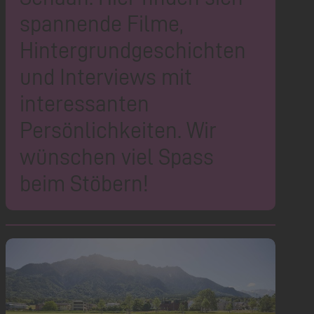
spannende Filme,
Hintergrundgeschichten
und Interviews mit
interessanten
Persönlichkeiten. Wir
wünschen viel Spass
beim Stöbern!