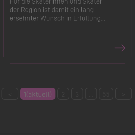
Für die Skaterinnen und Skater
der Region ist damit ein lang
ersehnter Wunsch in Erfüllung…
<
1
(aktuell)
2
3
…
55
>