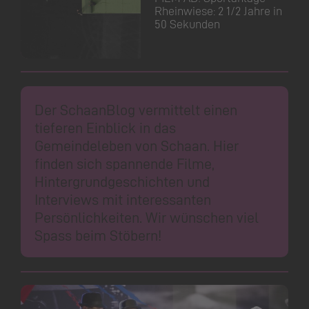
Rheinwiese: 2 1/2 Jahre in
50 Sekunden
Der SchaanBlog vermittelt einen
tieferen Einblick in das
Gemeindeleben von Schaan. Hier
finden sich spannende Filme,
Hintergrundgeschichten und
Interviews mit interessanten
Persönlichkeiten. Wir wünschen viel
Spass beim Stöbern!