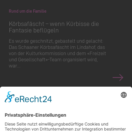
Rund um die Familie
Körbsafäscht – wenn Kürbisse die
Fantasie beflügeln
Es wurde geschnitzt, gebastelt und gelacht:
Das Schaaner Körbsafäscht im Lindahof, das
von der Kulturkommission und dem «Freizeit
und Gesellschaft»-Team organisiert wird,
war…
<
>