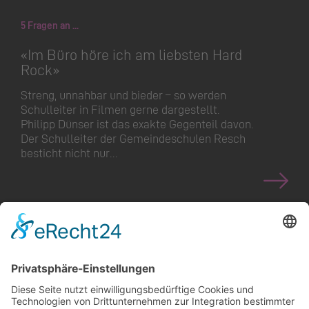
5 Fragen an ...
«Im Büro höre ich am liebsten Hard
Rock»
Streng, unnahbar und bieder – so werden
Schulleiter in Filmen gerne dargestellt.
Philipp Dünser ist das exakte Gegenteil davon.
Der Schulleiter der Gemeindeschulen Resch
besticht nicht nur…
<
>